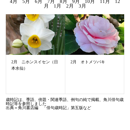
4月
5月
6月
7月
8月
9月
10月
11月
12
月
1月
2月
3月
2月 ニホンスイセン（日
2月 オトメツバキ
本水仙）
歳時記は、季語、傍題・関連季語、例句の純で掲載、角川俳句歳
時記等を参照しました
出典＝角川書店編 「俳句歳時記」第五版など