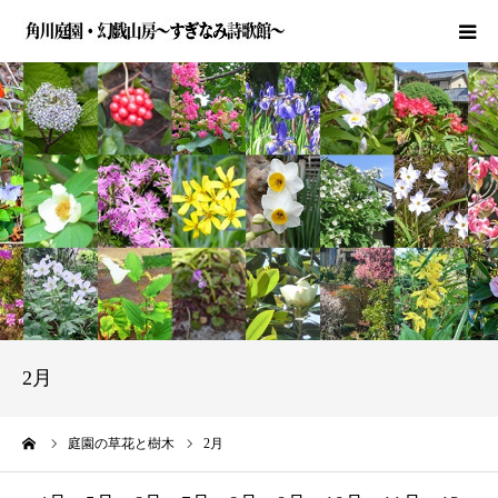
HOME
近況とお知らせ
庭園の草花と樹木
詩歌の活動
角川庭園とは
2月
ご利用案内
ーム
庭園の草花と樹木
2月
お問い合わせ