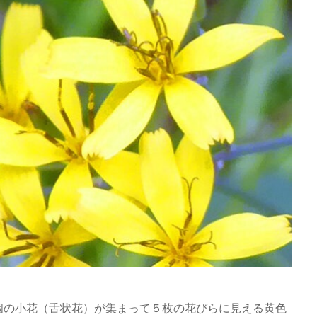
個の小花（舌状花）が集まって５枚の花びらに見える黄色