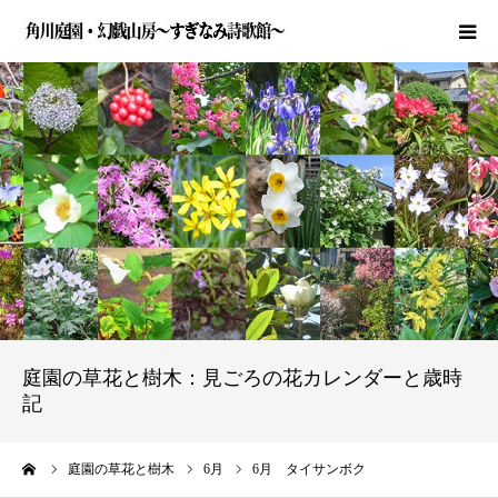
HOME
近況とお知らせ
庭園の草花と樹木
詩歌の活動
角川庭園とは
庭園の草花と樹木：見ごろの花カレンダーと歳時
記
ご利用案内
ーム
庭園の草花と樹木
6月
6月 タイサンボク
お問い合わせ