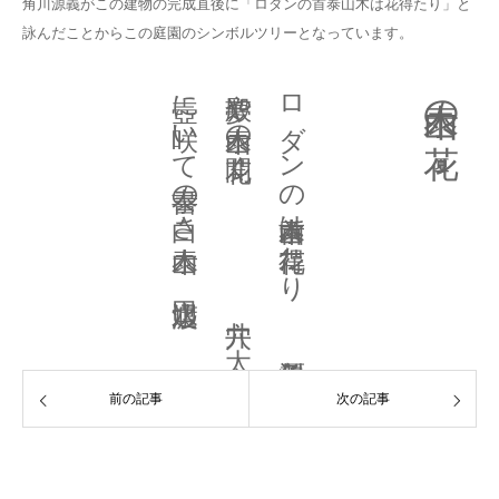
角川源義がこの建物の完成直後に「ロダンの首泰山木は花得たり」と
詠んだことからこの庭園のシンボルツリーとなっています。
壺に咲いて泰書の白さ泰山木 渡辺水巴
夢殿や泰山木の花開く 穴井 太
ロダンの首泰山木は花得たり 角川源義
泰山木の花
前の記事
次の記事