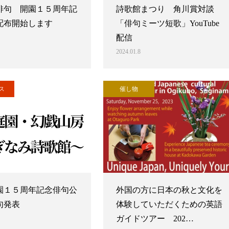
俳句 開園１５周年記
詩歌館まつり 角川賞対談
配布開始します
「俳句ミーツ短歌」YouTube
配信
2024.01.8
ス
催し物
園１５周年記念俳句公
外国の方に日本の秋と文化を
句発表
体験していただくための英語
ガイドツアー 202…