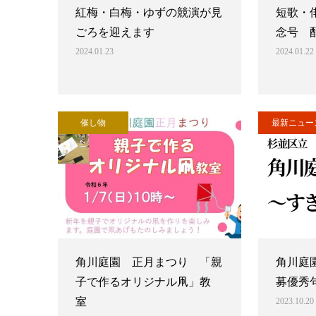
紅梅・白梅・ゆずの競演が見
短歌・
ごろを迎えます
念号 
2024.01.23
2024.01.22
催し物
最新ニュー
角川庭園 正月まつり 「親
角川庭
子で作るオリジナル凧」教
募優秀
室
2023.10.20