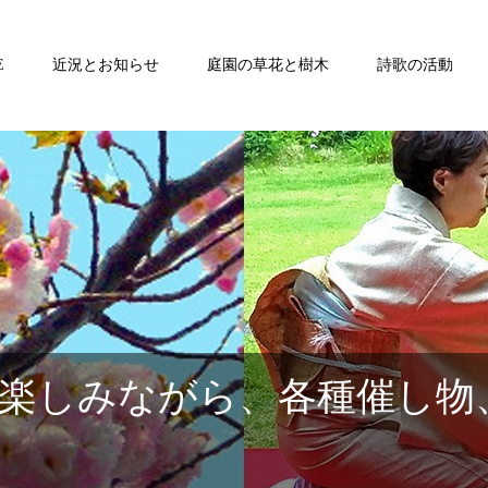
E
近況とお知らせ
庭園の草花と樹木
詩歌の活動
楽しみながら、各種催し物