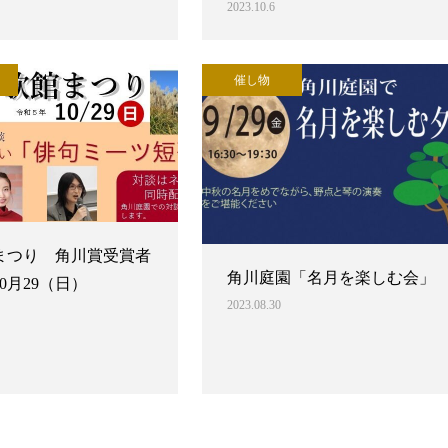
2023.10.6
催し物
まつり 角川賞受賞者
角川庭園「名月を楽しむ会」
0月29（日）
2023.08.30