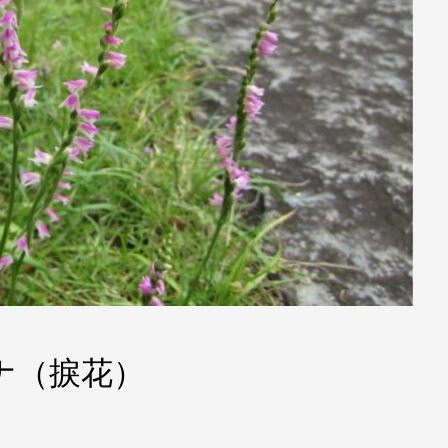
ナ（捩花）